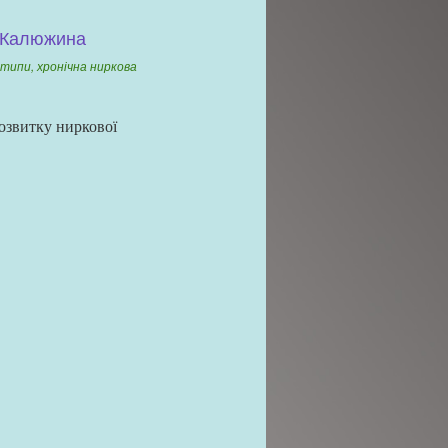
І. Калюжина
типи, хронічна ниркова
розвитку ниркової