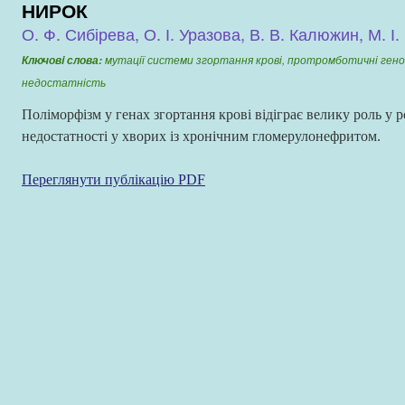
НИРОК
О. Ф. Сибірева, О. І. Уразова, В. В. Калюжин, М. 
мутації системи згортання крові, протромботичні гено
Ключовi слова:
недостатність
Поліморфізм у генах згортання крові відіграє велику роль у 
недостатності у хворих із хронічним гломерулонефритом.
Переглянути публікацію PDF